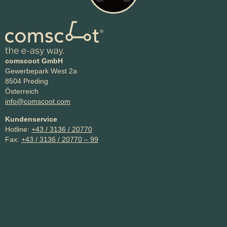
comscoot GmbH
Gewerbepark West 2a
8504 Preding
Österreich
info@comscoot.com
Kundenservice
Hotline:
+43 / 3136 / 20770
Fax:
+43 / 3136 / 20770 – 99
E-Scooter kaufen in Österreich
PURE Air⁶ Pro+ Suspension
PURE Air⁶ Ultra Suspension
PURE Air⁶ Ultra Max Suspension
PURE Escape