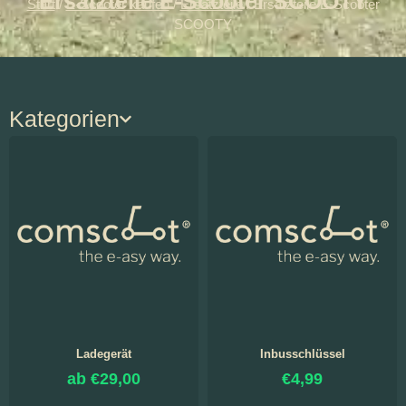
Ersatzteile E-Scooter SCOOTY
Start
/
E-Scooter kaufen
/
Ersatzteile
/ Ersatzteile E-Scooter
SCOOTY
Kategorien
Ladegerät
Inbusschlüssel
ab
€
29,00
€
4,99