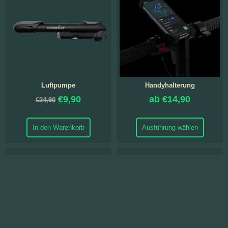
Luftpumpe
Handyhalterung
€
9,90
ab
€
14,90
€
24,90
In den Warenkorb
Ausführung wählen