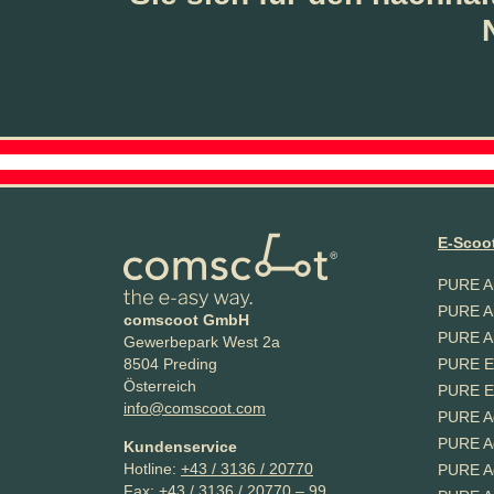
E-Scoot
PURE Ai
PURE Ai
comscoot GmbH
PURE Ai
Gewerbepark West 2a
PURE E
8504 Preding
Österreich
PURE E
info@comscoot.com
PURE A
PURE A
Kundenservice
Hotline:
+43 / 3136 / 20770
PURE A
Fax:
+43 / 3136 / 20770 – 99