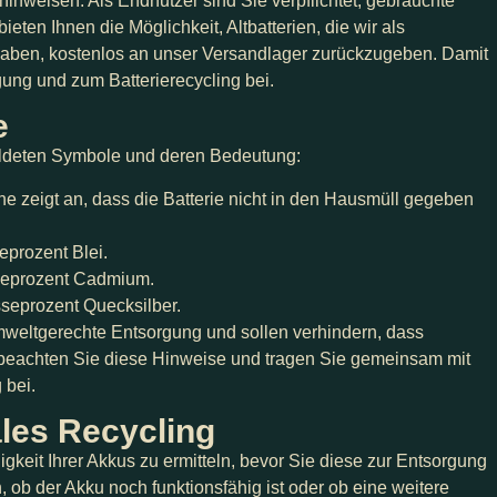
 hinweisen. Als Endnutzer sind Sie verpflichtet, gebrauchte
ten Ihnen die Möglichkeit, Altbatterien, die wir als
 haben, kostenlos an unser Versandlager zurückzugeben. Damit
gung und zum Batterierecycling bei.
e
bildeten Symbole und deren Bedeutung:
 zeigt an, dass die Batterie nicht in den Hausmüll gegeben
eprozent Blei.
sseprozent Cadmium.
sseprozent Quecksilber.
mweltgerechte Entsorgung und sollen verhindern, dass
 beachten Sie diese Hinweise und tragen Sie gemeinsam mit
 bei.
ales Recycling
igkeit Ihrer Akkus zu ermitteln, bevor Sie diese zur Entsorgung
, ob der Akku noch funktionsfähig ist oder ob eine weitere