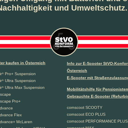
Nachhaltigkeit und Umweltschutz.
er kaufen in Österreich
Info zur E-Scooter StVO-Konfor
Österreich
r⁶ Pro+ Suspension
E-Scooter mit Straßenzulassun
r⁶ Ultra Suspension
r⁶ Ultra Max Suspension
Mobilitätshilfe für Pensioniste
scape
Gebrauchte E-Scooter (Refurbi
scape Pro+
comscoot SCOOTY
dvance
comscoot ECO PLUS
dvance Flex
comscoot PERFORMANCE PLUS
dvance+ McLaren
comscoot MAX