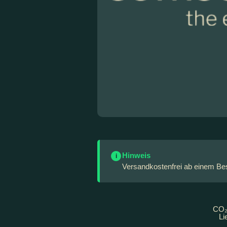
Hinweis
i
Versandkostenfrei ab einem Best
CO₂ 
Li