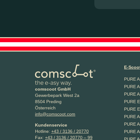
E-Scoot
PURE Ai
PURE Ai
comscoot GmbH
PURE Ai
Gewerbepark West 2a
PURE E
8504 Preding
Österreich
PURE E
info@comscoot.com
PURE A
PURE A
Kundenservice
Hotline:
+43 / 3136 / 20770
PURE A
Fax:
+43 / 3136 / 20770 – 99
PURE A