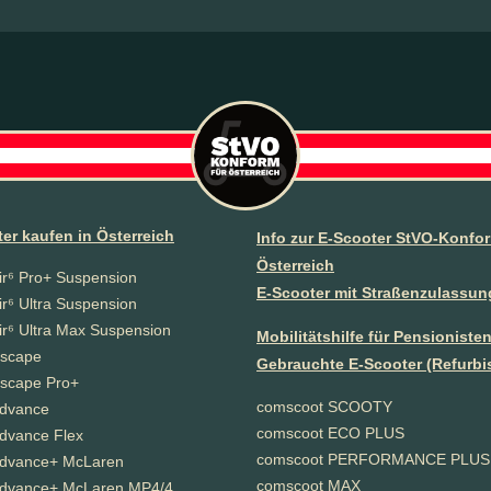
er kaufen in Österreich
Info zur E-Scooter StVO-Konfor
Österreich
r⁶ Pro+ Suspension
E-Scooter mit Straßenzulassun
r⁶ Ultra Suspension
r⁶ Ultra Max Suspension
Mobilitätshilfe für Pensioniste
scape
Gebrauchte E-Scooter (Refurbi
scape Pro+
comscoot SCOOTY
dvance
comscoot ECO PLUS
dvance Flex
comscoot PERFORMANCE PLUS
dvance+ McLaren
comscoot MAX
dvance+ McLaren MP4/4