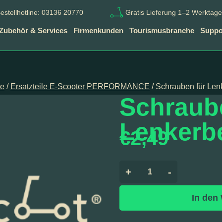
estellhotline: 03136 20770
Gratis Lieferung 1–2 Werktage
Zubehör & Services
Firmenkunden
Tourismusbranche
Suppor
le
/
Ersatzteile E-Scooter PERFORMANCE
/ Schrauben für Len
Schraub
Lenkerb
€
2,49
+
-
In den