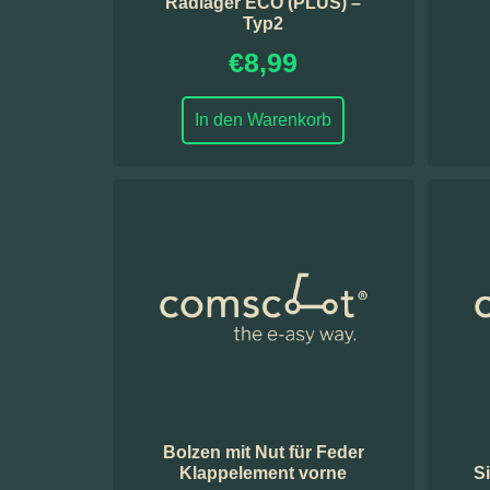
Radlager ECO (PLUS) –
Typ2
€
8,99
In den Warenkorb
Bolzen mit Nut für Feder
Klappelement vorne
S