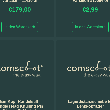
Variation #11410 of
Variation #10584 of
€
179,00
€
2,99
In den Warenkorb
In den Warenkorb
Ein-Kopf-Rändelstift-
Lagerdistanzscheibe f
ingle Head Knurling Pin
Lenkkopflager