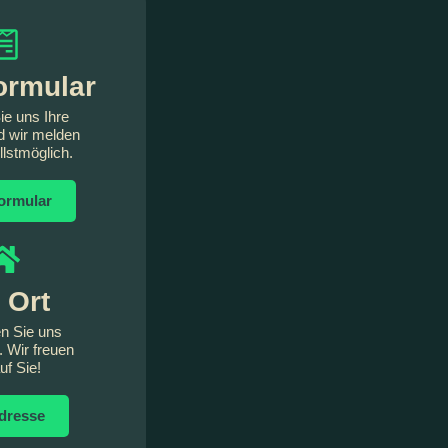
ormular
e uns Ihre
d wir melden
lstmöglich.
ormular
 Ort
n Sie uns
. Wir freuen
uf Sie!
dresse