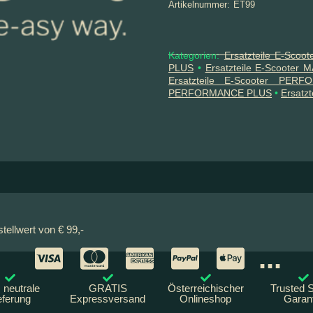
Artikelnummer:
ET99
Kategorien:
Ersatzteile E-Scoo
PLUS
•
Ersatzteile E-Scooter 
Ersatzteile E-Scooter PER
PERFORMANCE PLUS
•
Ersatz
ellwert von € 99,-
...
neutrale
GRATIS
Österreichischer
Trusted 
eferung
Expressversand
Onlineshop
Garant