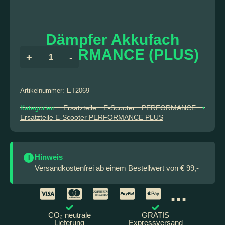
Dämpfer Akkufach
PERFORMANCE (PLUS)
+
-
Artikelnummer:
ET2069
Kategorien:
Ersatzteile E-Scooter PERFORMANCE
•
Ersatzteile E-Scooter PERFORMANCE PLUS
Hinweis
i
Versandkostenfrei ab einem Bestellwert von € 99,-
...
CO₂ neutrale
GRATIS
Lieferung
Expressversand