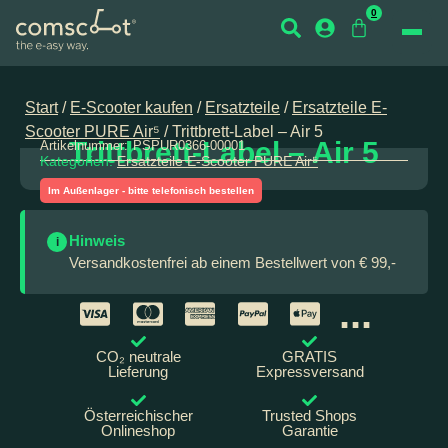
0
Start
/
E-Scooter kaufen
/
Ersatzteile
/
Ersatzteile E-
Scooter PURE Air⁵
/ Trittbrett-Label – Air 5
Trittbrett-Label – Air 5
Artikelnummer:
PSPUR0366-00001
Kategorien:
Ersatzteile E-Scooter PURE Air⁵
Im Außenlager - bitte telefonisch bestellen
Hinweis
i
Versandkostenfrei ab einem Bestellwert von € 99,-
...
CO₂ neutrale
GRATIS
Lieferung
Expressversand
Österreichischer
Trusted Shops
Onlineshop
Garantie