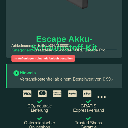
Escape Akku-
Schaumstoff-Kit
Artikelnummer:
PSPUR0473-00001
Kategorien:
Ersatzteile E-Scooter PURE Escape Pro
Im Außenlager - bitte telefonisch bestellen
Hinweis
i
Versandkostenfrei ab einem Bestellwert von € 99,-
...
CO₂ neutrale
GRATIS
Lieferung
Expressversand
Österreichischer
Trusted Shops
Onlineshop
Garantie