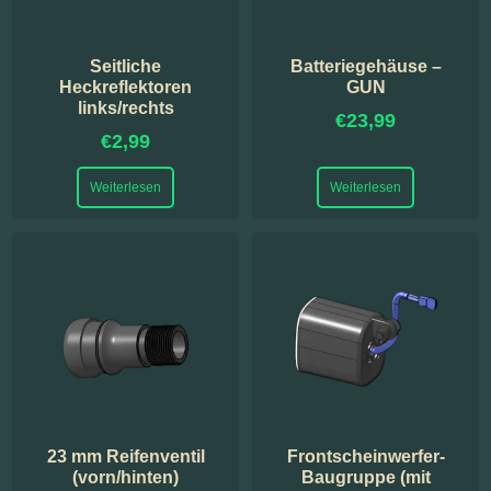
Seitliche
Batteriegehäuse –
Heckreflektoren
GUN
links/rechts
€
23,99
€
2,99
Weiterlesen
Weiterlesen
23 mm Reifenventil
Frontscheinwerfer-
(vorn/hinten)
Baugruppe (mit