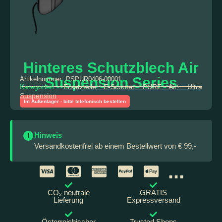
Hinteres Schutzblech Air
Suspension Series
Artikelnummer:
PSPUR0406-00001
Kategorien:
Ersatzteile E-Scooter PURE Air⁵ Ultra
Suspension
Im Außenlager - bitte telefonisch bestellen
Hinweis
i
Versandkostenfrei ab einem Bestellwert von € 99,-
...
CO₂ neutrale
GRATIS
Lieferung
Expressversand
Österreichischer
Trusted Shops