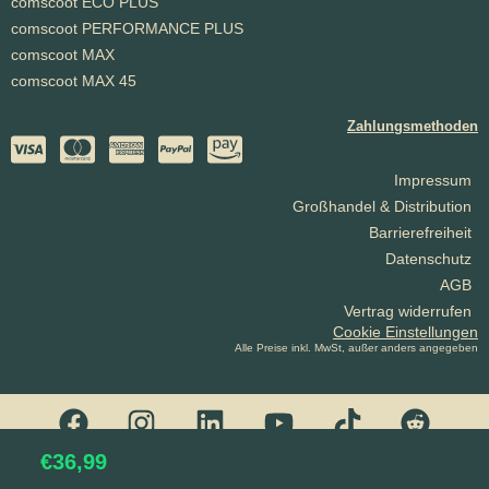
comscoot ECO PLUS
comscoot PERFORMANCE PLUS
comscoot MAX
comscoot MAX 45
Zahlungsmethoden
Impressum
Großhandel & Distribution
Barrierefreiheit
Datenschutz
AGB
Vertrag widerrufen
Cookie Einstellungen
Alle Preise inkl. MwSt, außer anders angegeben
€
36,99
© 2026 / comscoot GmbH. Alle Rechte vorbehalten.