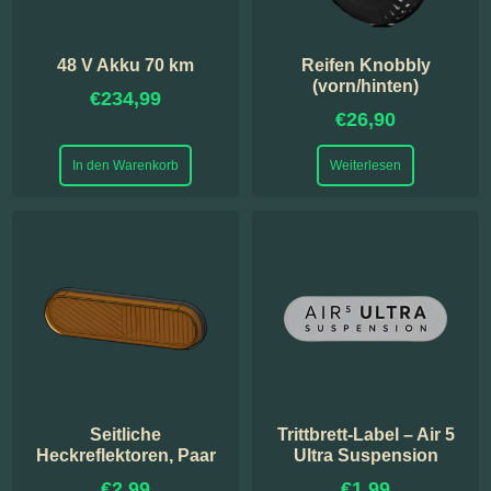
48 V Akku 70 km
Reifen Knobbly
(vorn/hinten)
€
234,99
€
26,90
In den Warenkorb
Weiterlesen
Seitliche
Trittbrett-Label – Air 5
Heckreflektoren, Paar
Ultra Suspension
€
2,99
€
1,99